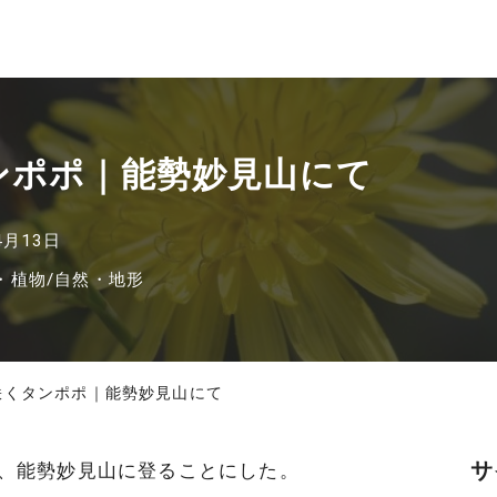
タンポポ｜能勢妙見山にて
4月13日
・植物
/
自然・地形
に咲くタンポポ｜能勢妙見山にて
サ
、能勢妙見山に登ることにした。