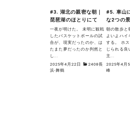
#3. 湖北の親密な朝｜
#5. 車
琵琶湖のほとりにて
な2つの
一夜が明けた。 未明に観戦
朝の散歩と
したバスケットボールの試
よいよハイ
合が、現実だったのか、は
する。 ホ
たまた夢だったのか判然と
じられる良
し...
主...
2025年4月22日
2408長
2025年4月
浜-舞鶴
峰
投
稿
ナ
ビ