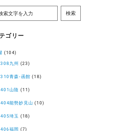
検索
テゴリー
綴
(104)
2308九州
(23)
2310青森-函館
(18)
2401山陰
(11)
2404能勢妙見山
(10)
2405埼玉
(18)
2406福岡
(7)