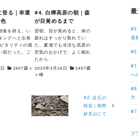
最
山に登る｜幸運
#4. 白樺高原の朝｜森
景色
が目覚めるまで
#
朝食を終え、い
翌朝、目が覚めると、体の
道
キングへと出発
疲れはすっかり取れてい
スピタリティの感
た。夏場でも冷涼な高原の
#
い宿だった。ご
空気のおかげで、よく眠れ
たから...
#
5日
2407霧ヶ
2025年3月26日
2407霧
へ
ヶ峰
#
力
#2. 足元の
桜花｜能勢
#
妙見山にて
プ