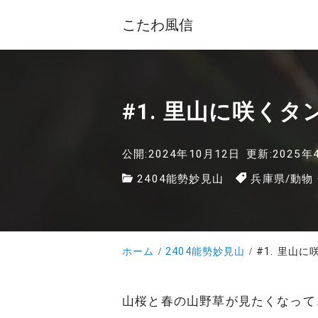
こたわ風信
#1. 里山に咲く
公開:2024年10月12日
更新:2025年
2404能勢妙見山
兵庫県
/
動物
ホーム
2404能勢妙見山
#1. 里山
山桜と春の山野草が見たくなって