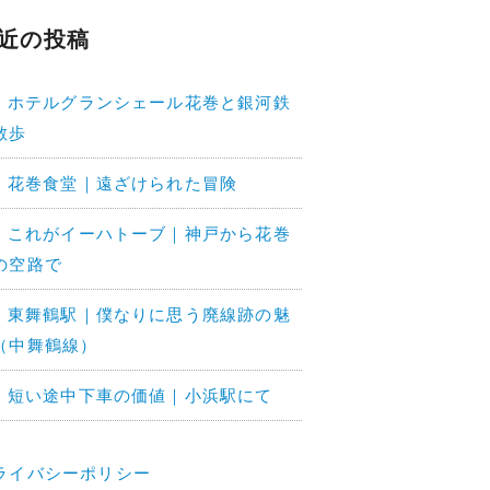
近の投稿
3. ホテルグランシェール花巻と銀河鉄
散歩
2. 花巻食堂｜遠ざけられた冒険
1. これがイーハトーブ｜神戸から花巻
の空路で
8. 東舞鶴駅｜僕なりに思う廃線跡の魅
（中舞鶴線）
7. 短い途中下車の価値｜小浜駅にて
ライバシーポリシー