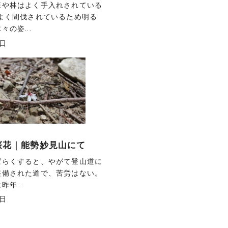
森や林はよく手入れされている
どよく間伐されているため明る
の姿...
4日
の桜花｜能勢妙見山にて
ばらくすると、やがて登山道に
整備された道で、苦労はない。
年...
3日