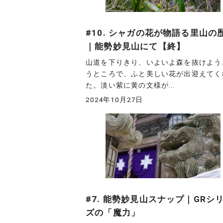
#10. シャガの花が物語る里山の
｜能勢妙見山にて【終】
山道を下りきり、いよいよ森を抜けよう
うところで、ふと美しい花が出迎えてく
た。淡い紫に黄の文様が...
2024年10月27日
#7. 能勢妙見山スナップ｜GRシ
ズの「魔力」