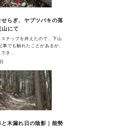
のせせらぎ、ヤブツバキの落
見山にて
とスナップを終えたので、下山
の記事でも触れたことがあるが、
き...
0日
い林と木漏れ日の陰影｜能勢