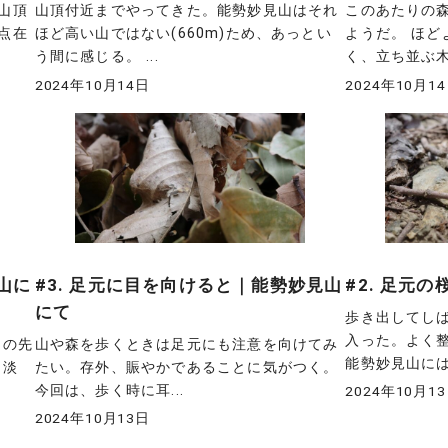
山頂
山頂付近までやってきた。能勢妙見山はそれ
このあたりの
点在
ほど高い山ではない(660m)ため、あっとい
ようだ。 ほ
う間に感じる。 ...
く、立ち並ぶ木々
2024年10月14日
2024年10月1
山に
#3. 足元に目を向けると｜能勢妙見山
#2. 足元
にて
歩き出してし
入った。よく
その先
山や森を歩くときは足元にも注意を向けてみ
能勢妙見山には昨
 淡
たい。存外、賑やかであることに気がつく。
今回は、歩く時に耳...
2024年10月1
2024年10月13日