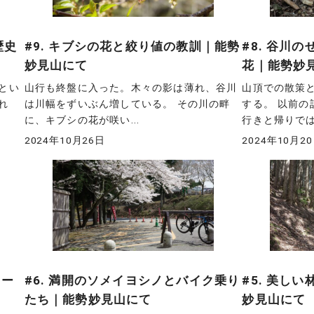
歴史
#9. キブシの花と絞り値の教訓｜能勢
#8. 谷川
妙見山にて
花｜能勢妙
とい
山行も終盤に入った。木々の影は薄れ、谷川
山頂での散策
れ
は川幅をずいぶん増している。 その川の畔
する。 以前
に、キブシの花が咲い...
行きと帰りではで
2024年10月26日
2024年10月2
リー
#6. 満開のソメイヨシノとバイク乗り
#5. 美し
たち｜能勢妙見山にて
妙見山にて