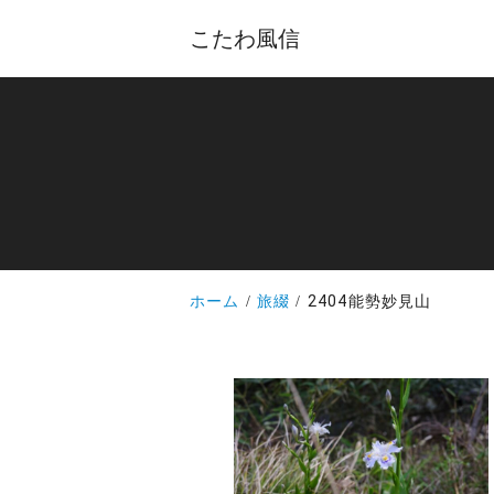
こたわ風信
ホーム
旅綴
2404能勢妙見山