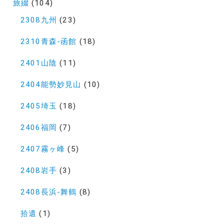
り
旅綴
(104)
2308九州
(23)
2310青森-函館
(18)
2401山陰
(11)
2404能勢妙見山
(10)
2405埼玉
(18)
2406福岡
(7)
2407霧ヶ峰
(5)
2408岩手
(3)
2408長浜-舞鶴
(8)
拾遺
(1)