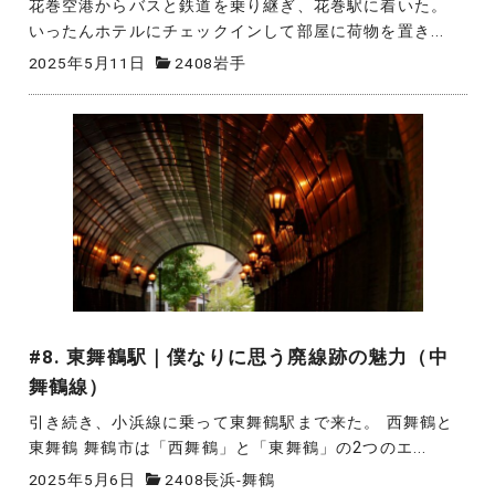
花巻空港からバスと鉄道を乗り継ぎ、花巻駅に着いた。
いったんホテルにチェックインして部屋に荷物を置き...
2025年5月11日
2408岩手
#8. 東舞鶴駅｜僕なりに思う廃線跡の魅力（中
舞鶴線）
引き続き、小浜線に乗って東舞鶴駅まで来た。 西舞鶴と
東舞鶴 舞鶴市は「西舞鶴」と「東舞鶴」の2つのエ...
2025年5月6日
2408長浜-舞鶴