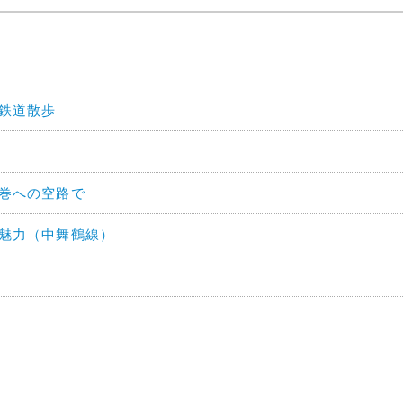
河鉄道散歩
花巻への空路で
の魅力（中舞鶴線）