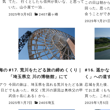
。気
てた。 行くとしたら信州が良いな、と思って
この日は朝か
いた。山小屋で一泊...
回った。思っ
会うことができ、
2025年3月9日
2407霧ヶ峰
2025年1月21
海の
#17. 荒川をたどる旅の締めくくり｜
#16. 遥
「埼玉県立 川の博物館」にて
く」への道
アウ
今回の旅は、埼玉県を流れる荒川をたどる旅
忍城を見た後
一日ど
でもあった。秩父（荒川の源流は奥秩父の甲
でお土産（も
武信ヶ岳にある）から...
買った。これにて
2025年1月7日
2405埼玉
2025年1月5日