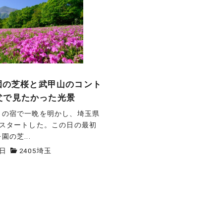
公園の芝桜と武甲山のコント
父で見たかった光景
くの宿で一晩を明かし、埼玉県
がスタートした。この日の最初
の芝...
8日
2405埼玉