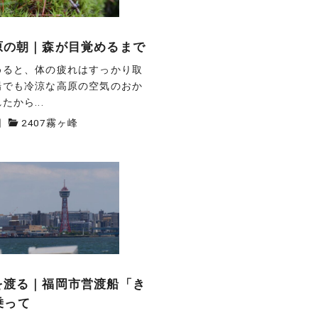
高原の朝｜森が目覚めるまで
めると、体の疲れはすっかり取
場でも冷涼な高原の空気のおか
から...
日
2407霧ヶ峰
湾を渡る｜福岡市営渡船「き
乗って