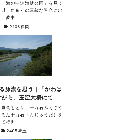
ら「海の中道海浜公園」を見て
た以上に多くの素敵な景色に出
夢中...
日
2406福岡
かなる源流を思う｜「かわは
すがら、玉淀大橋にて
、昼食をとり、十万石ふくさや
ちろん十万石まんじゅうだ）を
行田...
2405埼玉