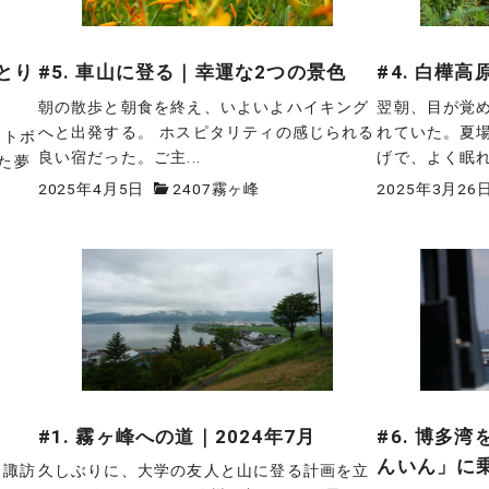
とり
#5. 車山に登る｜幸運な2つの景色
#4. 白樺
朝の散歩と朝食を終え、いよいよハイキング
翌朝、目が覚
へと出発する。 ホスピタリティの感じられる
れていた。夏
ットボ
良い宿だった。ご主...
げで、よく眠れた
た夢
2025年4月5日
2407霧ヶ峰
2025年3月26
#1. 霧ヶ峰への道｜2024年7月
#6. 博多
んいん」に
、諏訪
久しぶりに、大学の友人と山に登る計画を立