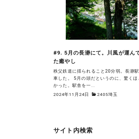
#9. 5月の長瀞にて。川風が運ん
た癒やし
秩父鉄道に揺られること20分弱。長瀞
車した。 5月の頭だというのに、驚くほ
かった。駅舎を一...
2024年11月24日
2405埼玉
投
稿
サイト内検索
の