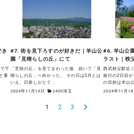
でき
#7. 街を見下ろすのが好きだ｜羊山公
#6. 羊山
園「見晴らしの丘」にて
ラスト｜秩
駅で下
「芝桜の丘」を見てまわった後、続いて「見
西武秩父駅近
ど暑
晴らしの丘」へ向かった。 その日は5月とは
旅行の2日目
いえ、日差しがとて...
の目的は羊山公園
2024年11月19日
2405埼玉
2024年11月1
1
2
3
次
の
ペ