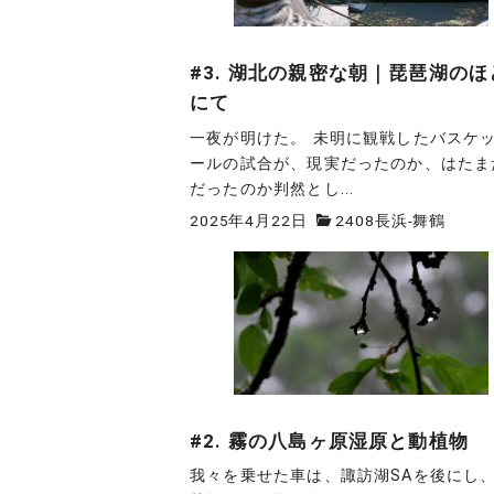
#3. 湖北の親密な朝｜琵琶湖のほ
にて
一夜が明けた。 未明に観戦したバスケ
ールの試合が、現実だったのか、はたま
だったのか判然とし...
2025年4月22日
2408長浜-舞鶴
#2. 霧の八島ヶ原湿原と動植物
我々を乗せた車は、諏訪湖SAを後にし