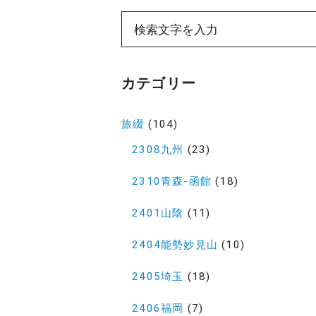
ペ
ー
カテゴリー
ジ
送
旅綴
(104)
り
2308九州
(23)
2310青森-函館
(18)
2401山陰
(11)
2404能勢妙見山
(10)
2405埼玉
(18)
2406福岡
(7)