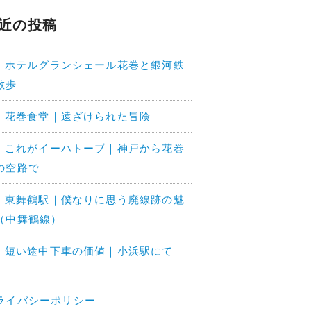
近の投稿
3. ホテルグランシェール花巻と銀河鉄
散歩
2. 花巻食堂｜遠ざけられた冒険
1. これがイーハトーブ｜神戸から花巻
の空路で
8. 東舞鶴駅｜僕なりに思う廃線跡の魅
（中舞鶴線）
7. 短い途中下車の価値｜小浜駅にて
ライバシーポリシー