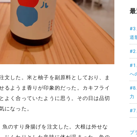
最
#
道
#
#
へ
注文した。米と柚子を副原料としており、ま
せるようま香りが印象的だった。カキフライ
#
力
とよく合っていたように思う。その日は品切
気になった。
#
、魚のすり身揚げを注文した。大根は外せな
プ