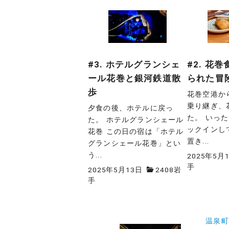
#3. ホテルグランシェ
#2. 花
ール花巻と銀河鉄道散
られた冒
歩
花巻空港か
乗り継ぎ、
夕食の後、ホテルに戻っ
た。 いっ
た。 ホテルグランシェール
ックインし
花巻 この日の宿は「ホテル
置き...
グランシェール花巻」とい
う...
2025年5月
手
2025年5月13日
2408岩
手
投
温泉町