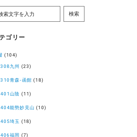
検索
テゴリー
綴
(104)
2308九州
(23)
2310青森-函館
(18)
2401山陰
(11)
2404能勢妙見山
(10)
2405埼玉
(18)
2406福岡
(7)