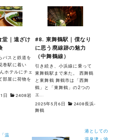
巻食堂｜遠ざけ
#8. 東舞鶴駅｜僕なり
険
に思う廃線跡の魅力
（中舞鶴線）
らバスと鉄道を
花巻駅に着い
引き続き、小浜線に乗って
たんホテルにチェ
東舞鶴駅まで来た。 西舞鶴
て部屋に荷物を
と東舞鶴 舞鶴市は「西舞
鶴」と「東舞鶴」の2つの
エ...
11日
2408岩
2025年5月6日
2408長浜-
舞鶴
港としての
「温
温泉津・沖